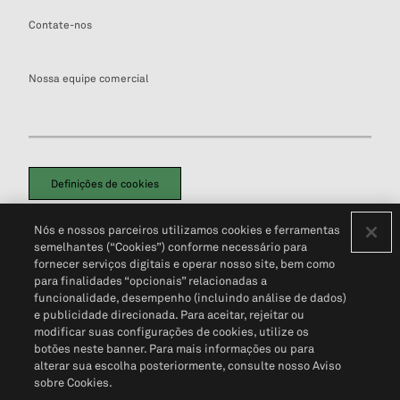
Contate-nos
Nossa equipe comercial
Definições de cookies
Disclaimers Legais
Termos de Uso
Aviso de Cookies
Nós e nossos parceiros utilizamos cookies e ferramentas
Política de Privacidade
Portal de privacidade do cliente (em inglês)
semelhantes (“Cookies”) conforme necessário para
Não Venda Minhas Informações Pessoais
© 2026 S&P Global
fornecer serviços digitais e operar nosso site, bem como
para finalidades “opcionais” relacionadas a
funcionalidade, desempenho (incluindo análise de dados)
e publicidade direcionada. Para aceitar, rejeitar ou
modificar suas configurações de cookies, utilize os
botões neste banner. Para mais informações ou para
alterar sua escolha posteriormente, consulte nosso Aviso
sobre Cookies.