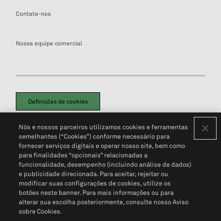
Contate-nos
Nossa equipe comercial
Definições de cookies
Disclaimers Legais
Termos de Uso
Aviso de Cookies
Nós e nossos parceiros utilizamos cookies e ferramentas
Política de Privacidade
Portal de privacidade do cliente (em inglês)
semelhantes (“Cookies”) conforme necessário para
Não Venda Minhas Informações Pessoais
© 2026 S&P Global
fornecer serviços digitais e operar nosso site, bem como
para finalidades “opcionais” relacionadas a
funcionalidade, desempenho (incluindo análise de dados)
e publicidade direcionada. Para aceitar, rejeitar ou
modificar suas configurações de cookies, utilize os
botões neste banner. Para mais informações ou para
alterar sua escolha posteriormente, consulte nosso Aviso
sobre Cookies.