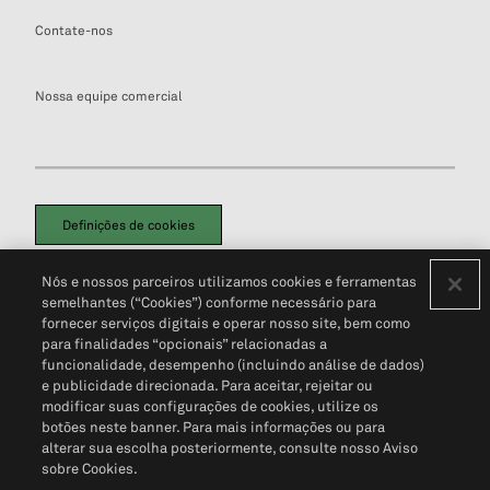
Contate-nos
Nossa equipe comercial
Definições de cookies
Disclaimers Legais
Termos de Uso
Aviso de Cookies
Nós e nossos parceiros utilizamos cookies e ferramentas
Política de Privacidade
Portal de privacidade do cliente (em inglês)
semelhantes (“Cookies”) conforme necessário para
Não Venda Minhas Informações Pessoais
© 2026 S&P Global
fornecer serviços digitais e operar nosso site, bem como
para finalidades “opcionais” relacionadas a
funcionalidade, desempenho (incluindo análise de dados)
e publicidade direcionada. Para aceitar, rejeitar ou
modificar suas configurações de cookies, utilize os
botões neste banner. Para mais informações ou para
alterar sua escolha posteriormente, consulte nosso Aviso
sobre Cookies.