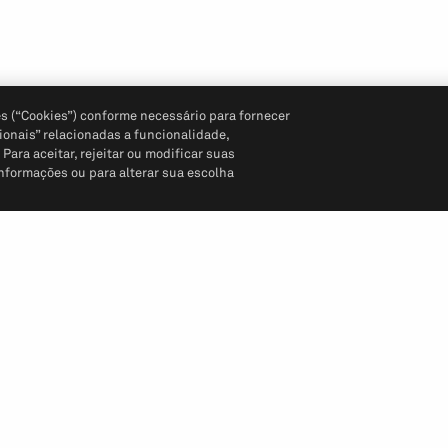
s (“Cookies”) conforme necessário para fornecer
ionais” relacionadas a funcionalidade,
ara aceitar, rejeitar ou modificar suas
informações ou para alterar sua escolha
Siga-nos