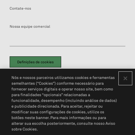
Contate-nos
Nossa equipe comercial
Definições de cookies
Disclaimers Legais
Termos de Uso
Aviso de Cookies
Nós e nossos parceiros utilizamos cookies e ferramentas
Política de Privacidade
Portal de privacidade do cliente (em inglês)
semelhantes (“Cookies”) conforme necessário para
Não Venda Minhas Informações Pessoais
© 2026 S&P Global
fornecer serviços digitais e operar nosso site, bem como
para finalidades “opcionais” relacionadas a
funcionalidade, desempenho (incluindo análise de dados)
e publicidade direcionada. Para aceitar, rejeitar ou
modificar suas configurações de cookies, utilize os
botões neste banner. Para mais informações ou para
alterar sua escolha posteriormente, consulte nosso Aviso
sobre Cookies.