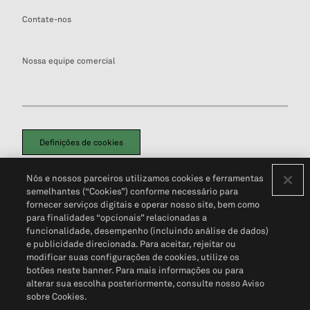
Contate-nos
Nossa equipe comercial
Definições de cookies
Disclaimers Legais
Termos de Uso
Aviso de Cookies
Nós e nossos parceiros utilizamos cookies e ferramentas
Política de Privacidade
Portal de privacidade do cliente (em inglês)
semelhantes (“Cookies”) conforme necessário para
Não Venda Minhas Informações Pessoais
© 2026 S&P Global
fornecer serviços digitais e operar nosso site, bem como
para finalidades “opcionais” relacionadas a
funcionalidade, desempenho (incluindo análise de dados)
e publicidade direcionada. Para aceitar, rejeitar ou
modificar suas configurações de cookies, utilize os
botões neste banner. Para mais informações ou para
alterar sua escolha posteriormente, consulte nosso Aviso
sobre Cookies.