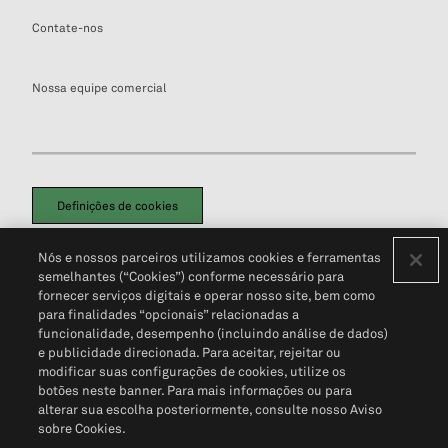
Contate-nos
Nossa equipe comercial
Definições de cookies
Disclaimers Legais
Termos de Uso
Aviso de Cookies
Nós e nossos parceiros utilizamos cookies e ferramentas
Política de Privacidade
Portal de privacidade do cliente (em inglês)
semelhantes (“Cookies”) conforme necessário para
Não Venda Minhas Informações Pessoais
© 2026 S&P Global
fornecer serviços digitais e operar nosso site, bem como
para finalidades “opcionais” relacionadas a
funcionalidade, desempenho (incluindo análise de dados)
e publicidade direcionada. Para aceitar, rejeitar ou
modificar suas configurações de cookies, utilize os
botões neste banner. Para mais informações ou para
alterar sua escolha posteriormente, consulte nosso Aviso
sobre Cookies.