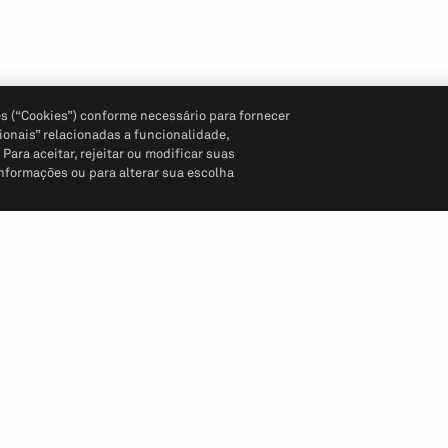
s (“Cookies”) conforme necessário para fornecer
ionais” relacionadas a funcionalidade,
ara aceitar, rejeitar ou modificar suas
informações ou para alterar sua escolha
Siga-nos