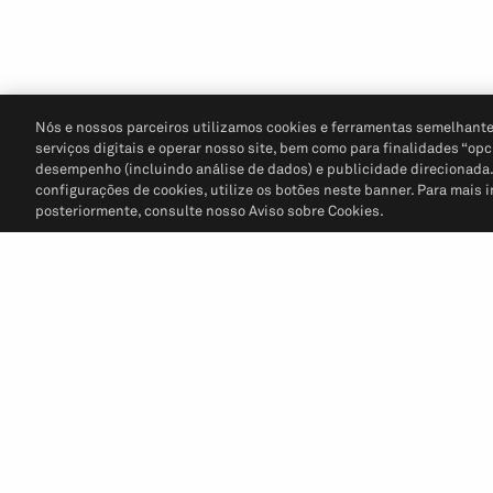
Nós e nossos parceiros utilizamos cookies e ferramentas semelhante
serviços digitais e operar nosso site, bem como para finalidades “opc
desempenho (incluindo análise de dados) e publicidade direcionada. P
configurações de cookies, utilize os botões neste banner. Para mais 
posteriormente, consulte nosso Aviso sobre Cookies.