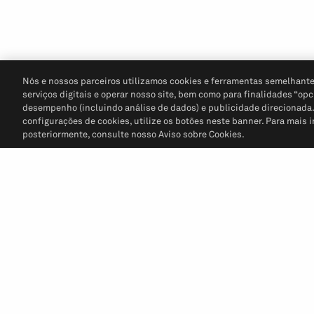
Nós e nossos parceiros utilizamos cookies e ferramentas semelhante
serviços digitais e operar nosso site, bem como para finalidades “opc
desempenho (incluindo análise de dados) e publicidade direcionada. P
configurações de cookies, utilize os botões neste banner. Para mais 
posteriormente, consulte nosso Aviso sobre Cookies.