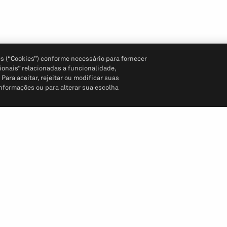
s (“Cookies”) conforme necessário para fornecer
ionais” relacionadas a funcionalidade,
ara aceitar, rejeitar ou modificar suas
informações ou para alterar sua escolha
Siga-nos