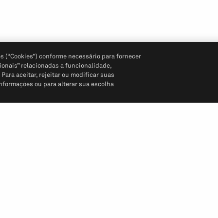
s (“Cookies”) conforme necessário para fornecer
ionais” relacionadas a funcionalidade,
ara aceitar, rejeitar ou modificar suas
informações ou para alterar sua escolha
Siga-nos