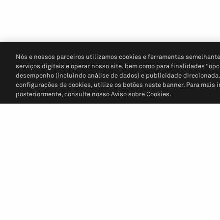
Nós e nossos parceiros utilizamos cookies e ferramentas semelhante
serviços digitais e operar nosso site, bem como para finalidades “opc
desempenho (incluindo análise de dados) e publicidade direcionada. P
configurações de cookies, utilize os botões neste banner. Para mais 
posteriormente, consulte nosso Aviso sobre Cookies.