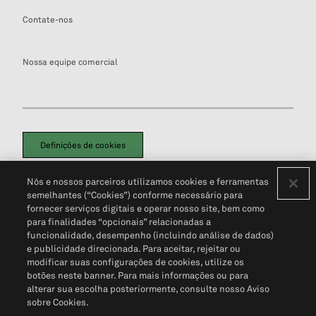
Contate-nos
Nossa equipe comercial
Definições de cookies
Disclaimers Legais
Termos de Uso
Aviso de Cookies
Nós e nossos parceiros utilizamos cookies e ferramentas
Política de Privacidade
Portal de privacidade do cliente (em inglês)
semelhantes (“Cookies”) conforme necessário para
Não Venda Minhas Informações Pessoais
© 2026 S&P Global
fornecer serviços digitais e operar nosso site, bem como
para finalidades “opcionais” relacionadas a
funcionalidade, desempenho (incluindo análise de dados)
e publicidade direcionada. Para aceitar, rejeitar ou
modificar suas configurações de cookies, utilize os
botões neste banner. Para mais informações ou para
alterar sua escolha posteriormente, consulte nosso Aviso
sobre Cookies.