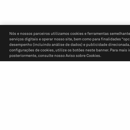
Nós e nossos parceiros utilizamos cookies e ferramentas semelhante
serviços digitais e operar nosso site, bem como para finalidades “opc
desempenho (incluindo análise de dados) e publicidade direcionada. P
configurações de cookies, utilize os botões neste banner. Para mais 
posteriormente, consulte nosso Aviso sobre Cookies.