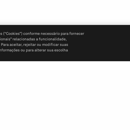
s (“Cookies”) conforme necessário para fornecer
ionais” relacionadas a funcionalidade,
ara aceitar, rejeitar ou modificar suas
informações ou para alterar sua escolha
Siga-nos