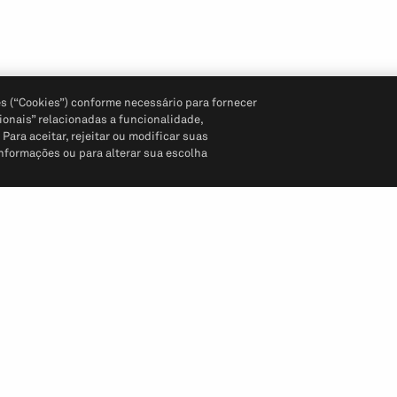
s (“Cookies”) conforme necessário para fornecer
ionais” relacionadas a funcionalidade,
ara aceitar, rejeitar ou modificar suas
informações ou para alterar sua escolha
Siga-nos