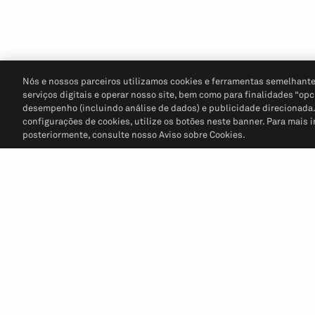
Nós e nossos parceiros utilizamos cookies e ferramentas semelhante
serviços digitais e operar nosso site, bem como para finalidades “opc
desempenho (incluindo análise de dados) e publicidade direcionada. P
configurações de cookies, utilize os botões neste banner. Para mais 
posteriormente, consulte nosso Aviso sobre Cookies.