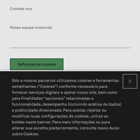
Contate-nos
Nossa equipe comercial
Definições de cookies
Disclaimers Legais
Termos de Uso
Aviso de Cookies
Nós e nossos parceiros utilizamos cookies e ferramentas
Política de Privacidade
Portal de privacidade do cliente (em inglês)
semelhantes (“Cookies”) conforme necessário para
Não Venda Minhas Informações Pessoais
© 2026 S&P Global
fornecer serviços digitais e operar nosso site, bem como
para finalidades “opcionais” relacionadas a
funcionalidade, desempenho (incluindo análise de dados)
e publicidade direcionada. Para aceitar, rejeitar ou
modificar suas configurações de cookies, utilize os
botões neste banner. Para mais informações ou para
alterar sua escolha posteriormente, consulte nosso Aviso
sobre Cookies.