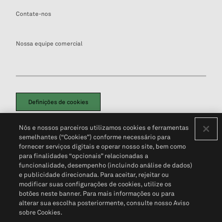
Contate-nos
Nossa equipe comercial
Definições de cookies
Disclaimers Legais
Termos de Uso
Aviso de Cookies
Nós e nossos parceiros utilizamos cookies e ferramentas
Política de Privacidade
Portal de privacidade do cliente (em inglês)
semelhantes (“Cookies”) conforme necessário para
Não Venda Minhas Informações Pessoais
© 2026 S&P Global
fornecer serviços digitais e operar nosso site, bem como
para finalidades “opcionais” relacionadas a
funcionalidade, desempenho (incluindo análise de dados)
e publicidade direcionada. Para aceitar, rejeitar ou
modificar suas configurações de cookies, utilize os
botões neste banner. Para mais informações ou para
alterar sua escolha posteriormente, consulte nosso Aviso
sobre Cookies.