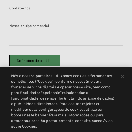
Contate-nos
Nossa equipe comercial
Definições de cookies
Disclaimers Legais
Termos de Uso
Aviso de Cookies
Nós e nossos parceiros utilizamos cookies e ferramentas
Política de Privacidade
Portal de privacidade do cliente (em inglês)
semelhantes (“Cookies”) conforme necessário para
Não Venda Minhas Informações Pessoais
© 2026 S&P Global
fornecer serviços digitais e operar nosso site, bem como
para finalidades “opcionais” relacionadas a
funcionalidade, desempenho (incluindo análise de dados)
e publicidade direcionada. Para aceitar, rejeitar ou
modificar suas configurações de cookies, utilize os
botões neste banner. Para mais informações ou para
alterar sua escolha posteriormente, consulte nosso Aviso
sobre Cookies.