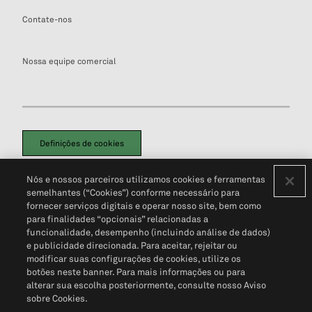
Contate-nos
Nossa equipe comercial
Definições de cookies
Disclaimers Legais
Termos de Uso
Aviso de Cookies
Nós e nossos parceiros utilizamos cookies e ferramentas
Política de Privacidade
Portal de privacidade do cliente (em inglês)
semelhantes (“Cookies”) conforme necessário para
Não Venda Minhas Informações Pessoais
© 2026 S&P Global
fornecer serviços digitais e operar nosso site, bem como
para finalidades “opcionais” relacionadas a
funcionalidade, desempenho (incluindo análise de dados)
e publicidade direcionada. Para aceitar, rejeitar ou
modificar suas configurações de cookies, utilize os
botões neste banner. Para mais informações ou para
alterar sua escolha posteriormente, consulte nosso Aviso
sobre Cookies.