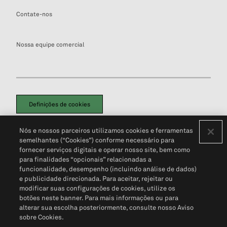
Contate-nos
Nossa equipe comercial
Definições de cookies
Disclaimers Legais
Termos de Uso
Aviso de Cookies
Nós e nossos parceiros utilizamos cookies e ferramentas
Política de Privacidade
Portal de privacidade do cliente (em inglês)
semelhantes (“Cookies”) conforme necessário para
Não Venda Minhas Informações Pessoais
© 2026 S&P Global
fornecer serviços digitais e operar nosso site, bem como
para finalidades “opcionais” relacionadas a
funcionalidade, desempenho (incluindo análise de dados)
e publicidade direcionada. Para aceitar, rejeitar ou
modificar suas configurações de cookies, utilize os
botões neste banner. Para mais informações ou para
alterar sua escolha posteriormente, consulte nosso Aviso
sobre Cookies.