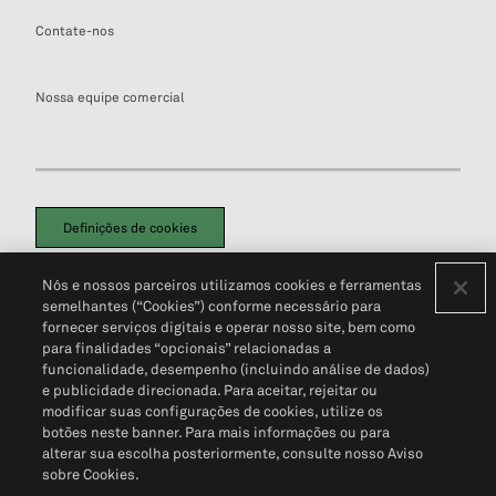
Contate-nos
Nossa equipe comercial
Definições de cookies
Disclaimers Legais
Termos de Uso
Aviso de Cookies
Nós e nossos parceiros utilizamos cookies e ferramentas
Política de Privacidade
Portal de privacidade do cliente (em inglês)
semelhantes (“Cookies”) conforme necessário para
Não Venda Minhas Informações Pessoais
© 2026 S&P Global
fornecer serviços digitais e operar nosso site, bem como
para finalidades “opcionais” relacionadas a
funcionalidade, desempenho (incluindo análise de dados)
e publicidade direcionada. Para aceitar, rejeitar ou
modificar suas configurações de cookies, utilize os
botões neste banner. Para mais informações ou para
alterar sua escolha posteriormente, consulte nosso Aviso
sobre Cookies.