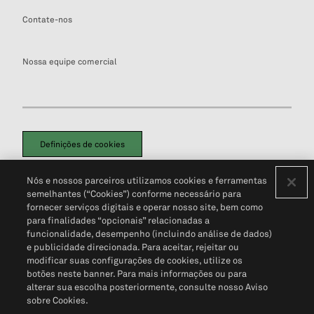
Contate-nos
Nossa equipe comercial
Definições de cookies
Disclaimers Legais
Termos de Uso
Aviso de Cookies
Nós e nossos parceiros utilizamos cookies e ferramentas
Política de Privacidade
Portal de privacidade do cliente (em inglês)
semelhantes (“Cookies”) conforme necessário para
Não Venda Minhas Informações Pessoais
© 2026 S&P Global
fornecer serviços digitais e operar nosso site, bem como
para finalidades “opcionais” relacionadas a
funcionalidade, desempenho (incluindo análise de dados)
e publicidade direcionada. Para aceitar, rejeitar ou
modificar suas configurações de cookies, utilize os
botões neste banner. Para mais informações ou para
alterar sua escolha posteriormente, consulte nosso Aviso
sobre Cookies.