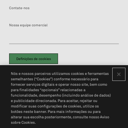
Contate-nos
Nossa equipe comercial
Definições de cookies
Disclaimers Legais
Termos de Uso
Aviso de Cookies
Nós e nossos parceiros utilizamos cookies e ferramentas
Política de Privacidade
Portal de privacidade do cliente (em inglês)
semelhantes (“Cookies”) conforme necessário para
Não Venda Minhas Informações Pessoais
© 2026 S&P Global
fornecer serviços digitais e operar nosso site, bem como
para finalidades “opcionais” relacionadas a
funcionalidade, desempenho (incluindo análise de dados)
e publicidade direcionada. Para aceitar, rejeitar ou
modificar suas configurações de cookies, utilize os
botões neste banner. Para mais informações ou para
alterar sua escolha posteriormente, consulte nosso Aviso
sobre Cookies.