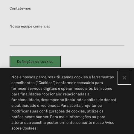
Contate-nos
Nossa equipe comercial
Definições de cookies
Disclaimers Legais
Termos de Uso
Aviso de Cookies
Nós e nossos parceiros utilizamos cookies e ferramentas
Política de Privacidade
Portal de privacidade do cliente (em inglês)
semelhantes (“Cookies”) conforme necessário para
Não Venda Minhas Informações Pessoais
© 2026 S&P Global
fornecer serviços digitais e operar nosso site, bem como
para finalidades “opcionais” relacionadas a
funcionalidade, desempenho (incluindo análise de dados)
e publicidade direcionada. Para aceitar, rejeitar ou
modificar suas configurações de cookies, utilize os
botões neste banner. Para mais informações ou para
alterar sua escolha posteriormente, consulte nosso Aviso
sobre Cookies.