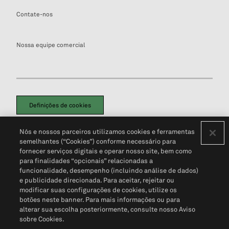
Contate-nos
Nossa equipe comercial
Definições de cookies
Disclaimers Legais
Termos de Uso
Aviso de Cookies
Nós e nossos parceiros utilizamos cookies e ferramentas
Política de Privacidade
Portal de privacidade do cliente (em inglês)
semelhantes (“Cookies”) conforme necessário para
Não Venda Minhas Informações Pessoais
© 2026 S&P Global
fornecer serviços digitais e operar nosso site, bem como
para finalidades “opcionais” relacionadas a
funcionalidade, desempenho (incluindo análise de dados)
e publicidade direcionada. Para aceitar, rejeitar ou
modificar suas configurações de cookies, utilize os
botões neste banner. Para mais informações ou para
alterar sua escolha posteriormente, consulte nosso Aviso
sobre Cookies.