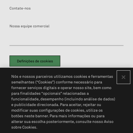
Contate-nos
Nossa equipe comercial
Definições de cookies
Disclaimers Legais
Termos de Uso
Aviso de Cookies
Nós e nossos parceiros utilizamos cookies e ferramentas
Política de Privacidade
Portal de privacidade do cliente (em inglês)
semelhantes (“Cookies”) conforme necessário para
Não Venda Minhas Informações Pessoais
© 2026 S&P Global
fornecer serviços digitais e operar nosso site, bem como
para finalidades “opcionais” relacionadas a
funcionalidade, desempenho (incluindo análise de dados)
e publicidade direcionada. Para aceitar, rejeitar ou
modificar suas configurações de cookies, utilize os
botões neste banner. Para mais informações ou para
alterar sua escolha posteriormente, consulte nosso Aviso
sobre Cookies.