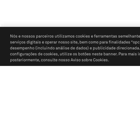
Nós e nossos parceiros utilizamos cookies e ferramentas semelhante
serviços digitais e operar nosso site, bem como para finalidades “opc
desempenho (incluindo análise de dados) e publicidade direcionada. P
configurações de cookies, utilize os botões neste banner. Para mais 
posteriormente, consulte nosso Aviso sobre Cookies.