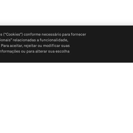
s (“Cookies”) conforme necessário para fornecer
ionais” relacionadas a funcionalidade,
ara aceitar, rejeitar ou modificar suas
informações ou para alterar sua escolha
Siga-nos