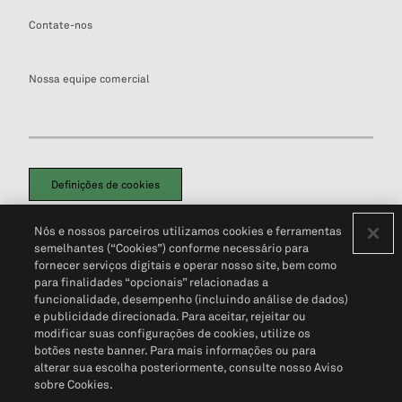
Contate-nos
Nossa equipe comercial
Definições de cookies
Disclaimers Legais
Termos de Uso
Aviso de Cookies
Nós e nossos parceiros utilizamos cookies e ferramentas
Política de Privacidade
Portal de privacidade do cliente (em inglês)
semelhantes (“Cookies”) conforme necessário para
Não Venda Minhas Informações Pessoais
© 2026 S&P Global
fornecer serviços digitais e operar nosso site, bem como
para finalidades “opcionais” relacionadas a
funcionalidade, desempenho (incluindo análise de dados)
e publicidade direcionada. Para aceitar, rejeitar ou
modificar suas configurações de cookies, utilize os
botões neste banner. Para mais informações ou para
alterar sua escolha posteriormente, consulte nosso Aviso
sobre Cookies.