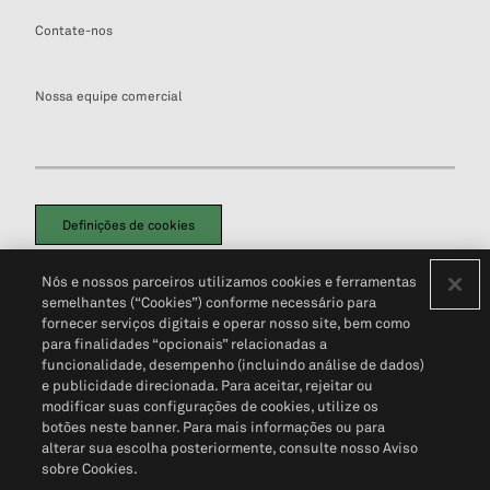
Contate-nos
Nossa equipe comercial
Definições de cookies
Disclaimers Legais
Termos de Uso
Aviso de Cookies
Nós e nossos parceiros utilizamos cookies e ferramentas
Política de Privacidade
Portal de privacidade do cliente (em inglês)
semelhantes (“Cookies”) conforme necessário para
Não Venda Minhas Informações Pessoais
© 2026 S&P Global
fornecer serviços digitais e operar nosso site, bem como
para finalidades “opcionais” relacionadas a
funcionalidade, desempenho (incluindo análise de dados)
e publicidade direcionada. Para aceitar, rejeitar ou
modificar suas configurações de cookies, utilize os
botões neste banner. Para mais informações ou para
alterar sua escolha posteriormente, consulte nosso Aviso
sobre Cookies.