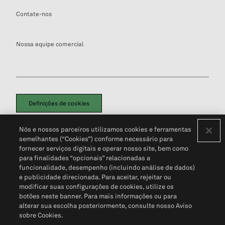
Contate-nos
Nossa equipe comercial
Definições de cookies
Disclaimers Legais
Termos de Uso
Aviso de Cookies
Nós e nossos parceiros utilizamos cookies e ferramentas
Política de Privacidade
Portal de privacidade do cliente (em inglês)
semelhantes (“Cookies”) conforme necessário para
Não Venda Minhas Informações Pessoais
© 2026 S&P Global
fornecer serviços digitais e operar nosso site, bem como
para finalidades “opcionais” relacionadas a
funcionalidade, desempenho (incluindo análise de dados)
e publicidade direcionada. Para aceitar, rejeitar ou
modificar suas configurações de cookies, utilize os
botões neste banner. Para mais informações ou para
alterar sua escolha posteriormente, consulte nosso Aviso
sobre Cookies.