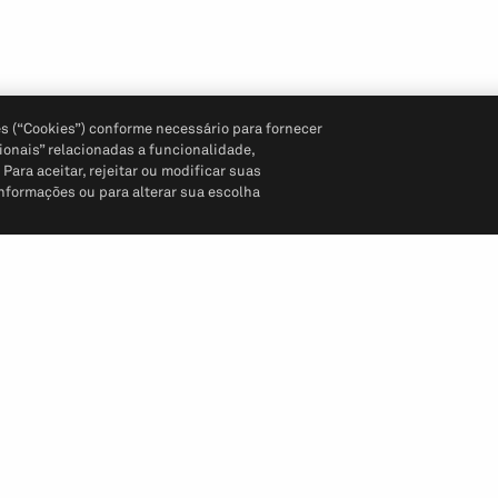
s (“Cookies”) conforme necessário para fornecer
ionais” relacionadas a funcionalidade,
ara aceitar, rejeitar ou modificar suas
informações ou para alterar sua escolha
Siga-nos