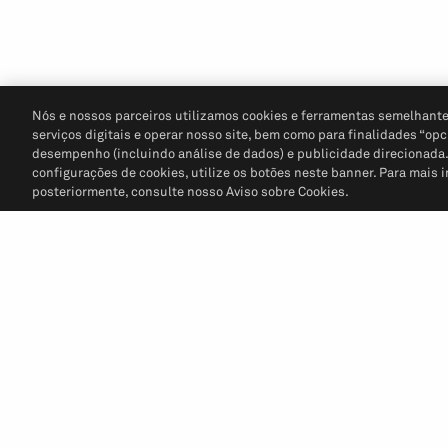
Nós e nossos parceiros utilizamos cookies e ferramentas semelhante
serviços digitais e operar nosso site, bem como para finalidades “opc
desempenho (incluindo análise de dados) e publicidade direcionada. P
configurações de cookies, utilize os botões neste banner. Para mais 
posteriormente, consulte nosso Aviso sobre Cookies.