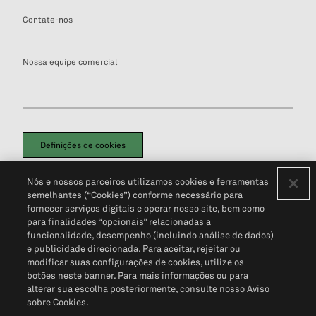
Contate-nos
Nossa equipe comercial
Definições de cookies
Disclaimers Legais
Termos de Uso
Aviso de Cookies
Nós e nossos parceiros utilizamos cookies e ferramentas
Política de Privacidade
Portal de privacidade do cliente (em inglês)
semelhantes (“Cookies”) conforme necessário para
Não Venda Minhas Informações Pessoais
© 2026 S&P Global
fornecer serviços digitais e operar nosso site, bem como
para finalidades “opcionais” relacionadas a
funcionalidade, desempenho (incluindo análise de dados)
e publicidade direcionada. Para aceitar, rejeitar ou
modificar suas configurações de cookies, utilize os
botões neste banner. Para mais informações ou para
alterar sua escolha posteriormente, consulte nosso Aviso
sobre Cookies.