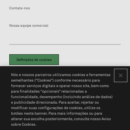
Contate-nos
Nossa equipe comercial
Definições de cookies
Disclaimers Legais
Termos de Uso
Aviso de Cookies
Nós e nossos parceiros utilizamos cookies e ferramentas
Política de Privacidade
Portal de privacidade do cliente (em inglês)
semelhantes (“Cookies”) conforme necessário para
Não Venda Minhas Informações Pessoais
© 2026 S&P Global
fornecer serviços digitais e operar nosso site, bem como
para finalidades “opcionais” relacionadas a
funcionalidade, desempenho (incluindo análise de dados)
e publicidade direcionada. Para aceitar, rejeitar ou
modificar suas configurações de cookies, utilize os
botões neste banner. Para mais informações ou para
alterar sua escolha posteriormente, consulte nosso Aviso
sobre Cookies.