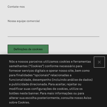
Contate-nos
Nossa equipe comercial
Definições de cookies
Disclaimers Legais
Termos de Uso
Aviso de Cookies
Nós e nossos parceiros utilizamos cookies e ferramentas
Política de Privacidade
Portal de privacidade do cliente (em inglês)
semelhantes (“Cookies”) conforme necessário para
Não Venda Minhas Informações Pessoais
© 2026 S&P Global
fornecer serviços digitais e operar nosso site, bem como
para finalidades “opcionais” relacionadas a
funcionalidade, desempenho (incluindo análise de dados)
e publicidade direcionada. Para aceitar, rejeitar ou
modificar suas configurações de cookies, utilize os
botões neste banner. Para mais informações ou para
alterar sua escolha posteriormente, consulte nosso Aviso
sobre Cookies.