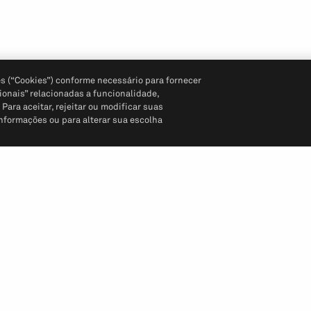
s (“Cookies”) conforme necessário para fornecer
ionais” relacionadas a funcionalidade,
ara aceitar, rejeitar ou modificar suas
informações ou para alterar sua escolha
Siga-nos