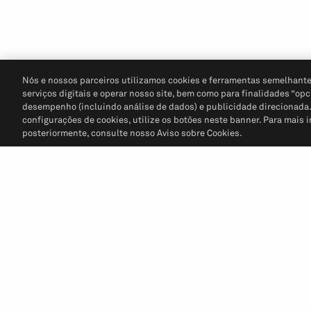
Nós e nossos parceiros utilizamos cookies e ferramentas semelhante
serviços digitais e operar nosso site, bem como para finalidades “opc
desempenho (incluindo análise de dados) e publicidade direcionada. P
configurações de cookies, utilize os botões neste banner. Para mais 
posteriormente, consulte nosso Aviso sobre Cookies.