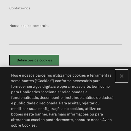
Contate-nos
Nossa equipe comercial
Definições de cookies
Disclaimers Legais
Termos de Uso
Aviso de Cookies
Nós e nossos parceiros utilizamos cookies e ferramentas
Política de Privacidade
Portal de privacidade do cliente (em inglês)
semelhantes (“Cookies”) conforme necessário para
Não Venda Minhas Informações Pessoais
© 2026 S&P Global
fornecer serviços digitais e operar nosso site, bem como
para finalidades “opcionais” relacionadas a
funcionalidade, desempenho (incluindo análise de dados)
e publicidade direcionada. Para aceitar, rejeitar ou
modificar suas configurações de cookies, utilize os
botões neste banner. Para mais informações ou para
alterar sua escolha posteriormente, consulte nosso Aviso
sobre Cookies.