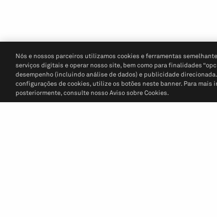
Nós e nossos parceiros utilizamos cookies e ferramentas semelhante
serviços digitais e operar nosso site, bem como para finalidades “opc
desempenho (incluindo análise de dados) e publicidade direcionada. P
configurações de cookies, utilize os botões neste banner. Para mais 
posteriormente, consulte nosso Aviso sobre Cookies.