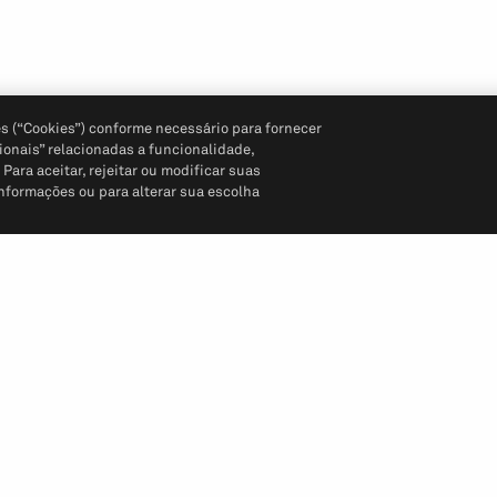
s (“Cookies”) conforme necessário para fornecer
ionais” relacionadas a funcionalidade,
ara aceitar, rejeitar ou modificar suas
informações ou para alterar sua escolha
Siga-nos