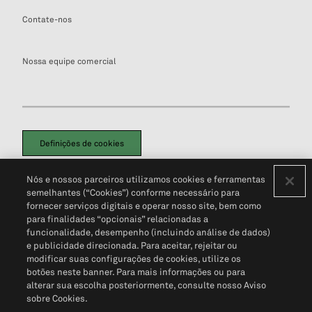
Contate-nos
Nossa equipe comercial
Definições de cookies
Disclaimers Legais
Termos de Uso
Aviso de Cookies
Nós e nossos parceiros utilizamos cookies e ferramentas
Política de Privacidade
Portal de privacidade do cliente (em inglês)
semelhantes (“Cookies”) conforme necessário para
Não Venda Minhas Informações Pessoais
© 2026 S&P Global
fornecer serviços digitais e operar nosso site, bem como
para finalidades “opcionais” relacionadas a
funcionalidade, desempenho (incluindo análise de dados)
e publicidade direcionada. Para aceitar, rejeitar ou
modificar suas configurações de cookies, utilize os
botões neste banner. Para mais informações ou para
alterar sua escolha posteriormente, consulte nosso Aviso
sobre Cookies.