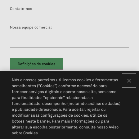
Contate-nos
Nossa equipe comercial
Definições de cookies
Disclaimers Legais
Termos de Uso
Aviso de Cookies
Nós e nossos parceiros utilizamos cookies e ferramentas
Política de Privacidade
Portal de privacidade do cliente (em inglês)
semelhantes (“Cookies”) conforme necessário para
Não Venda Minhas Informações Pessoais
© 2026 S&P Global
fornecer serviços digitais e operar nosso site, bem como
para finalidades “opcionais” relacionadas a
funcionalidade, desempenho (incluindo análise de dados)
e publicidade direcionada. Para aceitar, rejeitar ou
modificar suas configurações de cookies, utilize os
botões neste banner. Para mais informações ou para
alterar sua escolha posteriormente, consulte nosso Aviso
sobre Cookies.