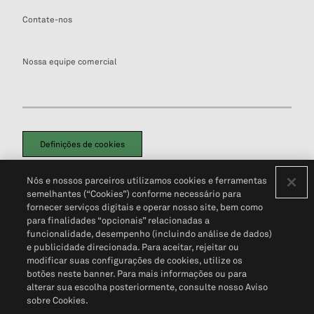
Contate-nos
Nossa equipe comercial
Definições de cookies
Disclaimers Legais
Termos de Uso
Aviso de Cookies
Nós e nossos parceiros utilizamos cookies e ferramentas
Política de Privacidade
Portal de privacidade do cliente (em inglês)
semelhantes (“Cookies”) conforme necessário para
Não Venda Minhas Informações Pessoais
© 2026 S&P Global
fornecer serviços digitais e operar nosso site, bem como
para finalidades “opcionais” relacionadas a
funcionalidade, desempenho (incluindo análise de dados)
e publicidade direcionada. Para aceitar, rejeitar ou
modificar suas configurações de cookies, utilize os
botões neste banner. Para mais informações ou para
alterar sua escolha posteriormente, consulte nosso Aviso
sobre Cookies.