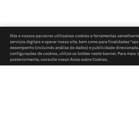
Nós e nossos parceiros utilizamos cookies e ferramentas semelhante
serviços digitais e operar nosso site, bem como para finalidades “opc
desempenho (incluindo análise de dados) e publicidade direcionada. P
configurações de cookies, utilize os botões neste banner. Para mais 
posteriormente, consulte nosso Aviso sobre Cookies.