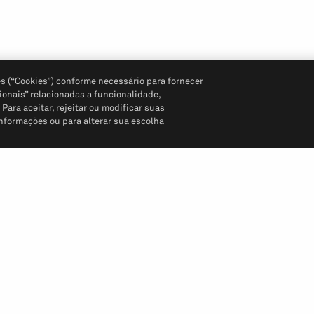
s (“Cookies”) conforme necessário para fornecer
ionais” relacionadas a funcionalidade,
ara aceitar, rejeitar ou modificar suas
informações ou para alterar sua escolha
Siga-nos