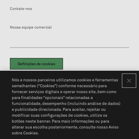
Contate-nos
Nossa equipe comercial
Definições de cookies
Disclaimers Legais
Termos de Uso
Aviso de Cookies
Nós e nossos parceiros utilizamos cookies e ferramentas
Política de Privacidade
Portal de privacidade do cliente (em inglês)
semelhantes (“Cookies”) conforme necessário para
Não Venda Minhas Informações Pessoais
© 2026 S&P Global
fornecer serviços digitais e operar nosso site, bem como
para finalidades “opcionais” relacionadas a
funcionalidade, desempenho (incluindo análise de dados)
e publicidade direcionada. Para aceitar, rejeitar ou
modificar suas configurações de cookies, utilize os
botões neste banner. Para mais informações ou para
alterar sua escolha posteriormente, consulte nosso Aviso
sobre Cookies.