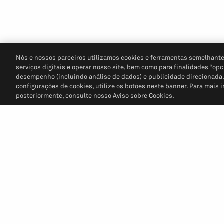
Nós e nossos parceiros utilizamos cookies e ferramentas semelhante
serviços digitais e operar nosso site, bem como para finalidades “opc
desempenho (incluindo análise de dados) e publicidade direcionada. P
configurações de cookies, utilize os botões neste banner. Para mais 
posteriormente, consulte nosso Aviso sobre Cookies.