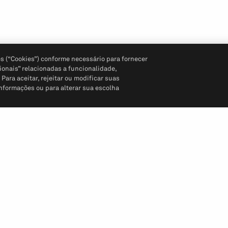
s (“Cookies”) conforme necessário para fornecer
ionais” relacionadas a funcionalidade,
ara aceitar, rejeitar ou modificar suas
informações ou para alterar sua escolha
Siga-nos