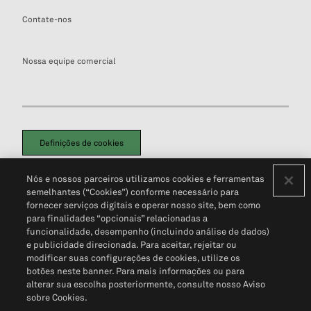
Contate-nos
Nossa equipe comercial
Definições de cookies
Disclaimers Legais
Termos de Uso
Aviso de Cookies
Nós e nossos parceiros utilizamos cookies e ferramentas
Política de Privacidade
Portal de privacidade do cliente (em inglês)
semelhantes (“Cookies”) conforme necessário para
Não Venda Minhas Informações Pessoais
© 2026 S&P Global
fornecer serviços digitais e operar nosso site, bem como
para finalidades “opcionais” relacionadas a
funcionalidade, desempenho (incluindo análise de dados)
e publicidade direcionada. Para aceitar, rejeitar ou
modificar suas configurações de cookies, utilize os
botões neste banner. Para mais informações ou para
alterar sua escolha posteriormente, consulte nosso Aviso
sobre Cookies.