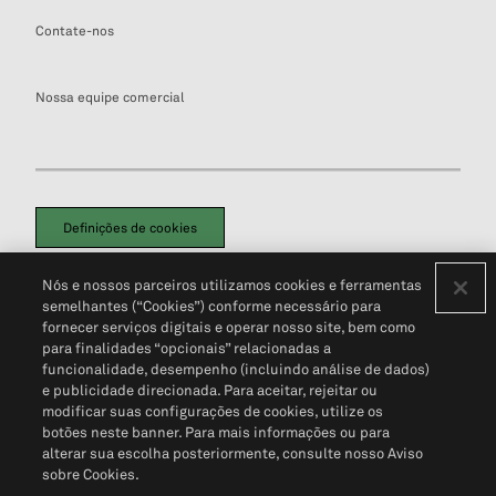
Contate-nos
Nossa equipe comercial
Definições de cookies
Disclaimers Legais
Termos de Uso
Aviso de Cookies
Nós e nossos parceiros utilizamos cookies e ferramentas
Política de Privacidade
Portal de privacidade do cliente (em inglês)
semelhantes (“Cookies”) conforme necessário para
Não Venda Minhas Informações Pessoais
© 2026 S&P Global
fornecer serviços digitais e operar nosso site, bem como
para finalidades “opcionais” relacionadas a
funcionalidade, desempenho (incluindo análise de dados)
e publicidade direcionada. Para aceitar, rejeitar ou
modificar suas configurações de cookies, utilize os
botões neste banner. Para mais informações ou para
alterar sua escolha posteriormente, consulte nosso Aviso
sobre Cookies.