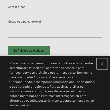
Contate-nos
Nossa equipe comercial
Definições de cookies
Disclaimers Legais
Termos de Uso
Aviso de Cookies
Nós e nossos parceiros utilizamos cookies e ferramentas
Política de Privacidade
Portal de privacidade do cliente (em inglês)
semelhantes (“Cookies”) conforme necessário para
Não Venda Minhas Informações Pessoais
© 2026 S&P Global
fornecer serviços digitais e operar nosso site, bem como
para finalidades “opcionais” relacionadas a
funcionalidade, desempenho (incluindo análise de dados)
e publicidade direcionada. Para aceitar, rejeitar ou
modificar suas configurações de cookies, utilize os
botões neste banner. Para mais informações ou para
alterar sua escolha posteriormente, consulte nosso Aviso
sobre Cookies.