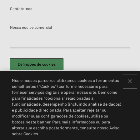
Contate-nos
Nossa equipe comercial
Definições de cookies
Disclaimers Legais
Termos de Uso
Aviso de Cookies
Nós e nossos parceiros utilizamos cookies e ferramentas
Política de Privacidade
Portal de privacidade do cliente (em inglês)
semelhantes (“Cookies”) conforme necessário para
Não Venda Minhas Informações Pessoais
© 2026 S&P Global
fornecer serviços digitais e operar nosso site, bem como
para finalidades “opcionais” relacionadas a
funcionalidade, desempenho (incluindo análise de dados)
e publicidade direcionada. Para aceitar, rejeitar ou
modificar suas configurações de cookies, utilize os
botões neste banner. Para mais informações ou para
alterar sua escolha posteriormente, consulte nosso Aviso
sobre Cookies.