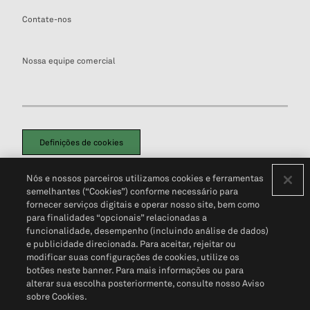
Contate-nos
Nossa equipe comercial
Definições de cookies
Disclaimers Legais
Termos de Uso
Aviso de Cookies
Nós e nossos parceiros utilizamos cookies e ferramentas
Política de Privacidade
Portal de privacidade do cliente (em inglês)
semelhantes (“Cookies”) conforme necessário para
Não Venda Minhas Informações Pessoais
© 2026 S&P Global
fornecer serviços digitais e operar nosso site, bem como
para finalidades “opcionais” relacionadas a
funcionalidade, desempenho (incluindo análise de dados)
e publicidade direcionada. Para aceitar, rejeitar ou
modificar suas configurações de cookies, utilize os
botões neste banner. Para mais informações ou para
alterar sua escolha posteriormente, consulte nosso Aviso
sobre Cookies.