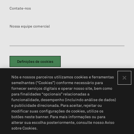
Contate-nos
Nossa equipe comercial
Definições de cookies
Disclaimers Legais
Termos de Uso
Aviso de Cookies
Nós e nossos parceiros utilizamos cookies e ferramentas
Política de Privacidade
Portal de privacidade do cliente (em inglês)
semelhantes (“Cookies”) conforme necessário para
Não Venda Minhas Informações Pessoais
© 2026 S&P Global
fornecer serviços digitais e operar nosso site, bem como
para finalidades “opcionais” relacionadas a
funcionalidade, desempenho (incluindo análise de dados)
e publicidade direcionada. Para aceitar, rejeitar ou
modificar suas configurações de cookies, utilize os
botões neste banner. Para mais informações ou para
alterar sua escolha posteriormente, consulte nosso Aviso
sobre Cookies.