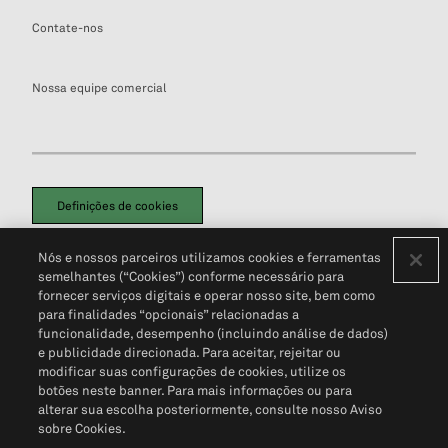
Contate-nos
Nossa equipe comercial
Definições de cookies
Disclaimers Legais
Termos de Uso
Aviso de Cookies
Nós e nossos parceiros utilizamos cookies e ferramentas
Política de Privacidade
Portal de privacidade do cliente (em inglês)
semelhantes (“Cookies”) conforme necessário para
Não Venda Minhas Informações Pessoais
© 2026 S&P Global
fornecer serviços digitais e operar nosso site, bem como
para finalidades “opcionais” relacionadas a
funcionalidade, desempenho (incluindo análise de dados)
e publicidade direcionada. Para aceitar, rejeitar ou
modificar suas configurações de cookies, utilize os
botões neste banner. Para mais informações ou para
alterar sua escolha posteriormente, consulte nosso Aviso
sobre Cookies.