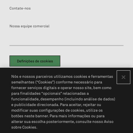
Contate-nos
Nossa equipe comercial
Definições de cookies
Disclaimers Legais
Termos de Uso
Aviso de Cookies
Nós e nossos parceiros utilizamos cookies e ferramentas
Política de Privacidade
Portal de privacidade do cliente (em inglês)
semelhantes (“Cookies”) conforme necessário para
Não Venda Minhas Informações Pessoais
© 2026 S&P Global
fornecer serviços digitais e operar nosso site, bem como
para finalidades “opcionais” relacionadas a
funcionalidade, desempenho (incluindo análise de dados)
e publicidade direcionada. Para aceitar, rejeitar ou
modificar suas configurações de cookies, utilize os
botões neste banner. Para mais informações ou para
alterar sua escolha posteriormente, consulte nosso Aviso
sobre Cookies.