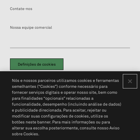
Contate-nos
Nossa equipe comercial
Definições de cookies
Disclaimers Legais
Termos de Uso
Aviso de Cookies
Nós e nossos parceiros utilizamos cookies e ferramentas
Política de Privacidade
Portal de privacidade do cliente (em inglês)
semelhantes (“Cookies”) conforme necessário para
Não Venda Minhas Informações Pessoais
© 2026 S&P Global
fornecer serviços digitais e operar nosso site, bem como
para finalidades “opcionais” relacionadas a
funcionalidade, desempenho (incluindo análise de dados)
e publicidade direcionada. Para aceitar, rejeitar ou
modificar suas configurações de cookies, utilize os
botões neste banner. Para mais informações ou para
alterar sua escolha posteriormente, consulte nosso Aviso
sobre Cookies.